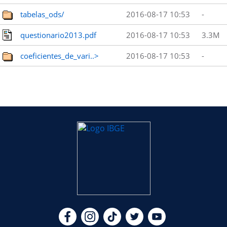
tabelas_ods/
2016-08-17 10:53
-
questionario2013.pdf
2016-08-17 10:53
3.3M
coeficientes_de_vari..>
2016-08-17 10:53
-