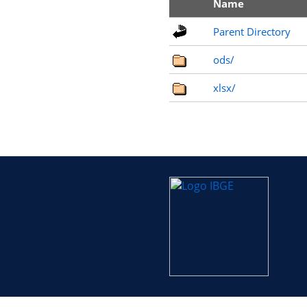
Name
Parent Directory
ods/
xlsx/