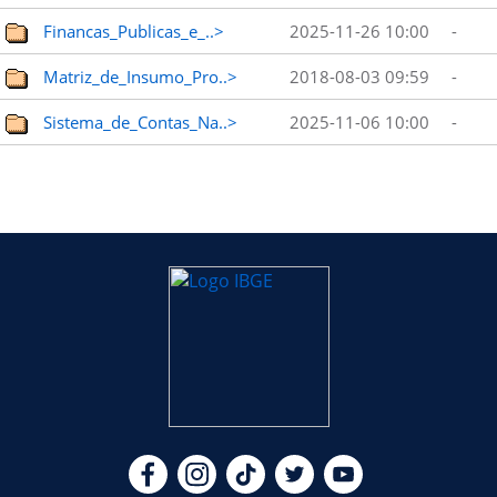
Financas_Publicas_e_..>
2025-11-26 10:00
-
Matriz_de_Insumo_Pro..>
2018-08-03 09:59
-
Sistema_de_Contas_Na..>
2025-11-06 10:00
-