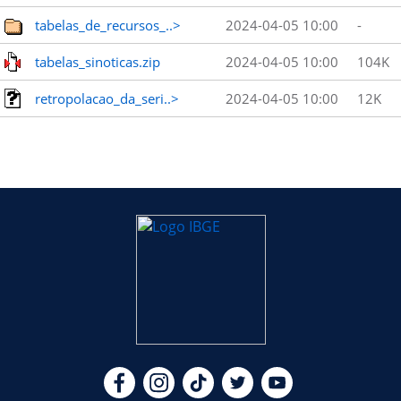
tabelas_de_recursos_..>
2024-04-05 10:00
-
tabelas_sinoticas.zip
2024-04-05 10:00
104K
retropolacao_da_seri..>
2024-04-05 10:00
12K