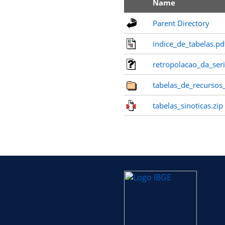
Name
Parent Directory
indice_de_tabelas.pd
retropolacao_da_seri
tabelas_de_recursos_
tabelas_sinoticas.zip