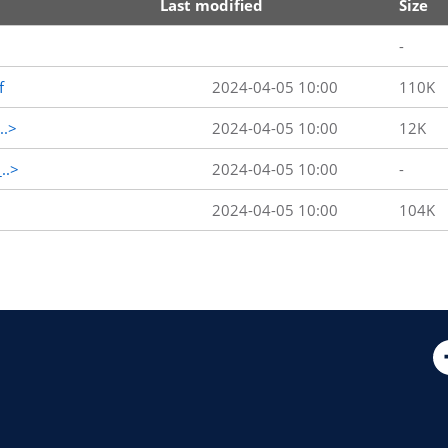
Last modified
Size
-
f
2024-04-05 10:00
110K
..>
2024-04-05 10:00
12K
..>
2024-04-05 10:00
-
2024-04-05 10:00
104K