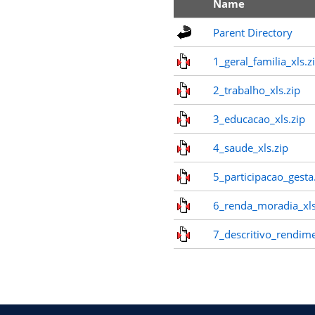
Name
Parent Directory
1_geral_familia_xls.z
2_trabalho_xls.zip
3_educacao_xls.zip
4_saude_xls.zip
5_participacao_gesta
6_renda_moradia_xls
7_descritivo_rendime