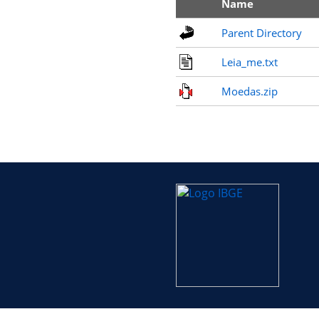
Name
Parent Directory
Leia_me.txt
Moedas.zip