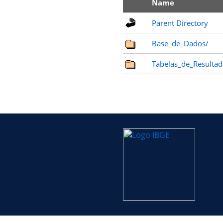
Name
Parent Directory
Base_de_Dados/
Tabelas_de_Resultad