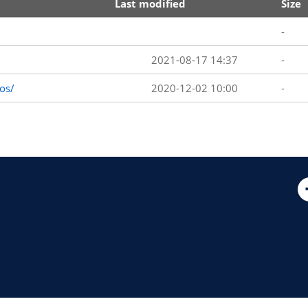
Last modified
Size
-
2021-08-17 14:37
-
os/
2020-12-02 10:00
-