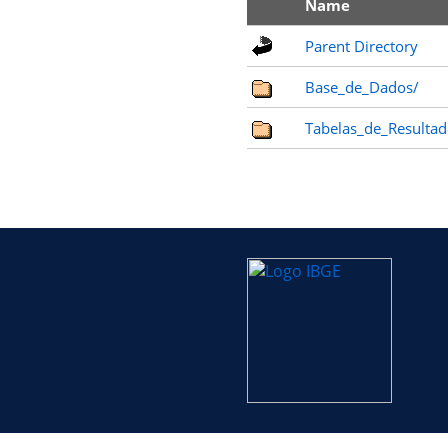
Name
Parent Directory
Base_de_Dados/
Tabelas_de_Resultad