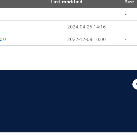
Last modified
Size
-
2024-04-25 14:16
-
os/
2022-12-08 10:00
-