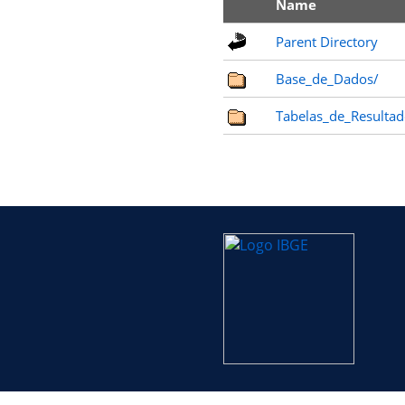
Name
Parent Directory
Base_de_Dados/
Tabelas_de_Resultad