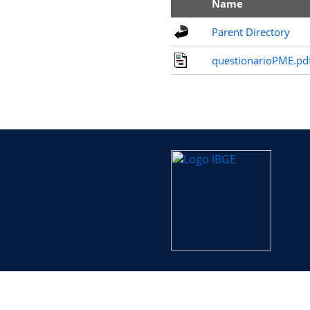
Name
Parent Directory
questionarioPME.pd