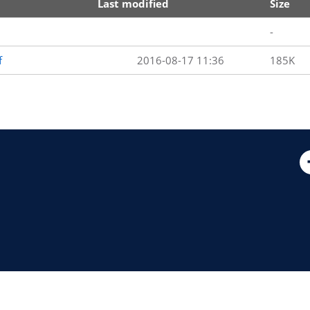
Last modified
Size
-
f
2016-08-17 11:36
185K