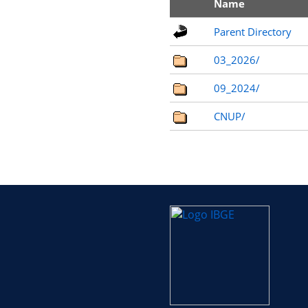
Name
Parent Directory
03_2026/
09_2024/
CNUP/