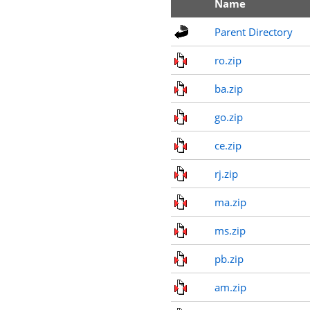
Name
Parent Directory
ro.zip
ba.zip
go.zip
ce.zip
rj.zip
ma.zip
ms.zip
pb.zip
am.zip