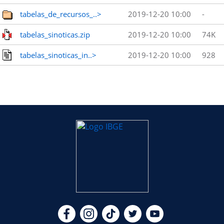
tabelas_de_recursos_..>
2019-12-20 10:00
-
tabelas_sinoticas.zip
2019-12-20 10:00
74K
tabelas_sinoticas_in..>
2019-12-20 10:00
928