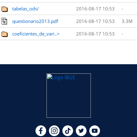
tabelas_ods/
2016-08-17 10:53
-
questionario2013.pdf
2016-08-17 10:53
3.3M
coeficientes_de_vari..>
2016-08-17 10:53
-