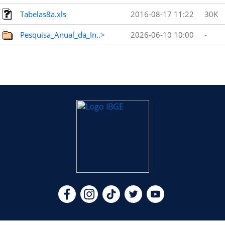
Tabelas8a.xls
2016-08-17 11:22
30K
Pesquisa_Anual_da_In..>
2026-06-10 10:00
-